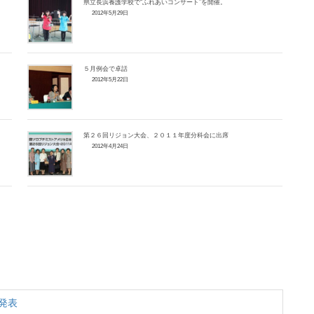
県立長浜養護学校で“ふれあいコンサート”を開催。
2012年5月29日
５月例会で卓話
2012年5月22日
第２６回リジョン大会、２０１１年度分科会に出席
2012年4月24日
発表