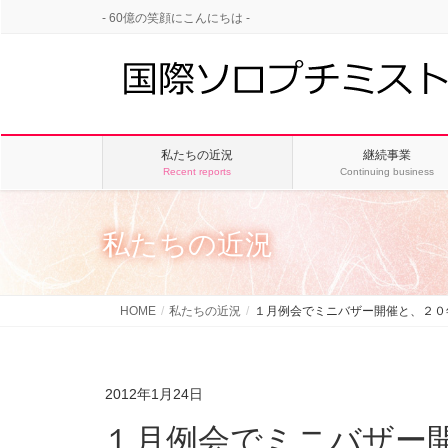
- 60億の笑顔にこんにちは -
私たちの近況
継続事業
Recent reports
Continuing business
私たちの近況
HOME
私たちの近況
１月例会でミニバザー開催と、２０
2012年1月24日
１月例会でミニバザー