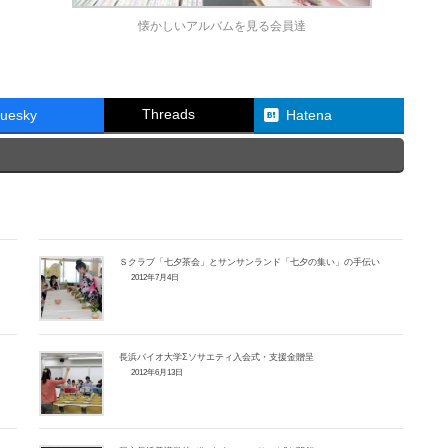
懐かしいアルバムを見る会員達
Threads
luesky
Hatena
Ｓクラブ「七夕茶会」とサンサンランド「七夕の集い」の手伝い
2012年7月4日
長浜バイオ大学Σソサエティ入会式・支援金贈呈
2012年6月13日