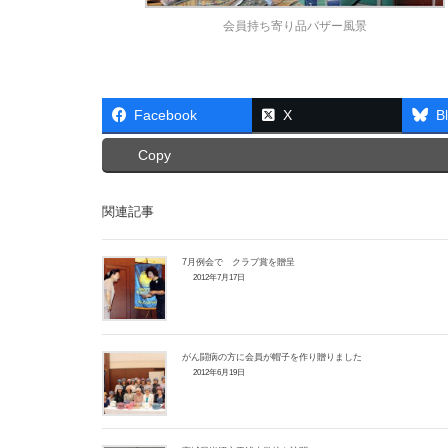
会員持ち寄り品バザー風景
Facebook
X
B
Copy
関連記事
7月例会で クラブ賞を贈呈
2012年7月17日
がん闘病の方に会員が帽子を作り贈りました
2012年6月19日