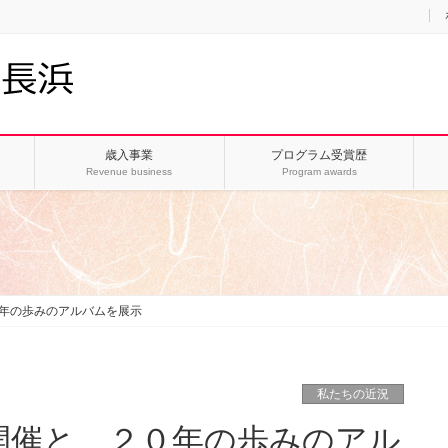
歳入事業
プログラム受賞歴
Revenue business
Program awards
年の歩みのアルバムを展示
私たちの近況
開催と、２０年の歩みのアル