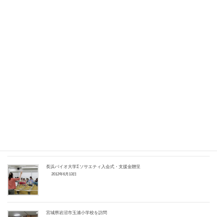
関連記事
7月例会で クラブ賞を贈呈
2012年7月17日
Ｓクラブ「七夕茶会」とサンサンランド「七夕の集い」の手伝い
2012年7月4日
がん闘病の方に会員が帽子を作り贈りました
2012年6月19日
長浜バイオ大学Σソサエティ入会式・支援金贈呈
2012年6月13日
宮城県岩沼市玉浦小学校を訪問