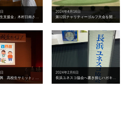
0日
2024年4月16日
「大学女子学生支援金」木村日南さんにクラブ賞を授与
第12回チャリティーゴルフ大会を開催しました
3日
2024年2月6日
「北の近江振興 高校生サミット」を聴講しました
長浜ユネスコ協会へ書き損じハガキを持参しました