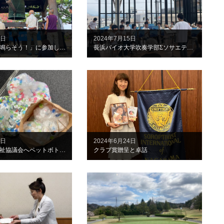
9日
2024年7月15日
「平和の鐘を鳴らそう！」に参加しました
長浜バイオ大学吹奏学部Σソサエティ「たなばたコンサート」を開催
4日
2024年6月24日
長浜市社会福祉協議会へペットボトルキャップを持参しました
クラブ賞贈呈と卓話