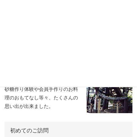
遠く離れていますが、“永遠の友好”を固く誓いました。い
つの日か2クラブ合同の活動が出来ればと思っています。
種子島にて
日本一の大蘇鉄やガジュマロの
木、真っ白な砂浜とエメラルドグ
リーンの海、咲き乱れる花々や宇
宙ロケット、サトウキビからの黒
砂糖作り体験や会員手作りのお料
理のおもてなし等々、たくさんの
思い出が出来ました。
初めてのご訪問