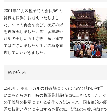
2001年11月SI種子島の会員6名の
皆様を長浜にお迎えいたしまし
た。久々の再会を喜び、友好の絆
を再確認しました。国宝彦根城や
紅葉の美しい西明寺等、短い滞在
ではございましたが湖北の秋を満
喫していただきました。
鉄砲伝来
1543年、ポルトガルの難破船によりはじめて鉄砲が種子
島にもたらされ、時の将軍足利義晴に献上されました。そ
の子義輝の指示により鉄砲作りが試みられ、国友鍛冶の優
秀な技術と湖北に産出する良質の鉄、近江の火薬が結びつ