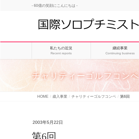
- 60億の笑顔にこんにちは -
私たちの近況
継続事業
Recent reports
Continuing business
チャリティーゴルフコン
HOME
歳入事業
チャリティーゴルフコンペ
第6回
2003年5月22日
第6回