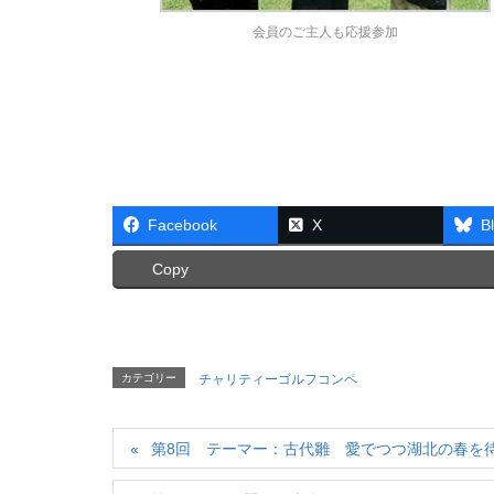
会員のご主人も応援参加
Facebook
X
B
Copy
カテゴリー
チャリティーゴルフコンペ
第8回 テーマー：古代雛 愛でつつ湖北の春を