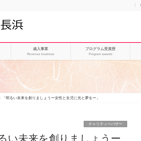
歳入事業
プログラム受賞歴
Revenue business
Program awards
：「明るい未来を創りましょうー女性と女児に光と夢をー」
チャリティーバザー
明るい未来を創りましょうー