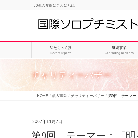
- 60億の笑顔にこんにちは -
私たちの近況
継続事業
Recent reports
Continuing business
チャリティーバザー
HOME
歳入事業
チャリティーバザー
第9回 テーマー
2007年11月7日
第9回 テーマー：「