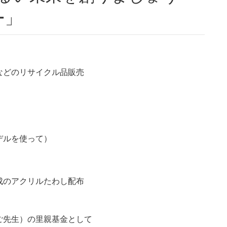
ー」
などのリサイクル品販売
デルを使って）
成のアクリルたわし配布
ご先生）の里親基金として