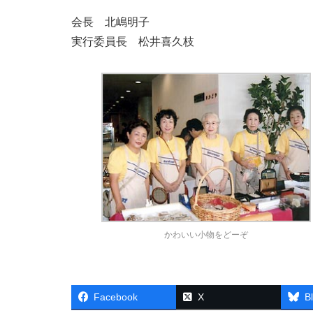
会長 北嶋明子
実行委員長 松井喜久枝
かわいい小物をどーぞ
Facebook
X
B