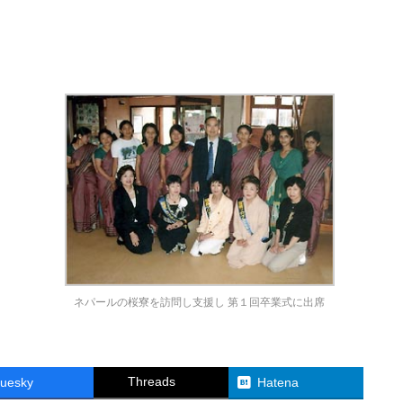
ネパールの桜寮を訪問し支援し 第１回卒業式に出席
Threads
luesky
Hatena