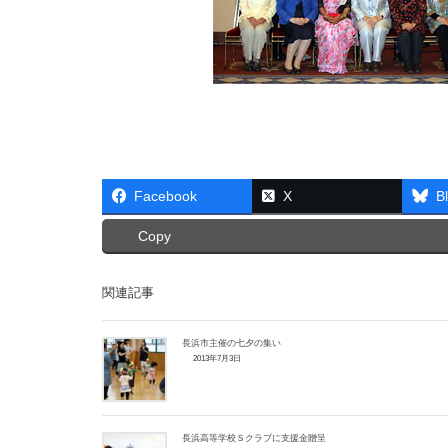
Facebook
X
B
Copy
関連記事
長浜市主催の七夕の集い
2013年7月3日
長浜高等学校Ｓクラブに支援金贈呈