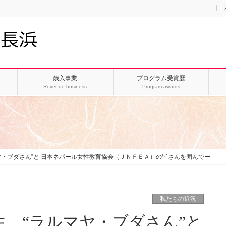
歳入事業
プログラム受賞歴
Revenue business
Program awards
ヤ・ブダさん”と 日本ネパール女性教育協会（ＪＮＦＥＡ）の皆さんを囲んでー
私たちの近況
、“ラルマヤ・ブダさん”と