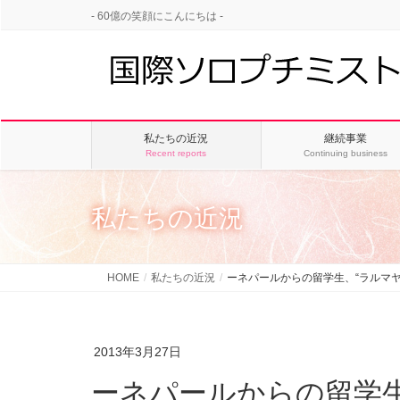
- 60億の笑顔にこんにちは -
私たちの近況
継続事業
Recent reports
Continuing business
私たちの近況
HOME
私たちの近況
ーネパールからの留学生、“ラルマ
2013年3月27日
ーネパールからの留学生