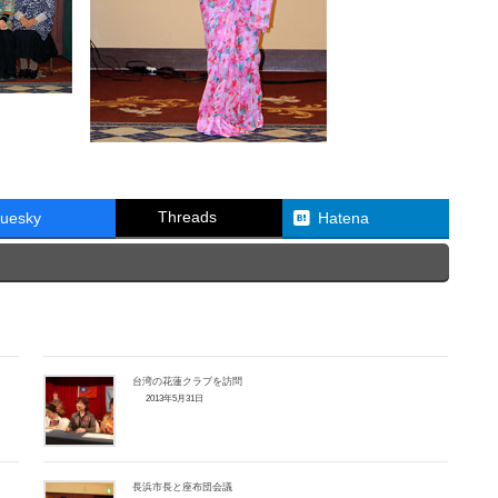
Threads
luesky
Hatena
台湾の花蓮クラブを訪問
2013年5月31日
長浜市長と座布団会議