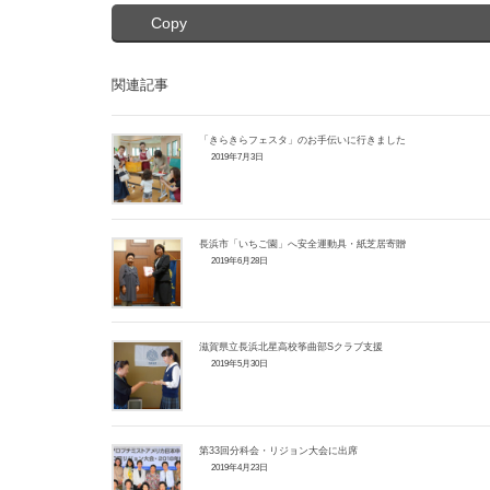
Copy
関連記事
「きらきらフェスタ」のお手伝いに行きました
2019年7月3日
長浜市「いちご園」へ安全運動具・紙芝居寄贈
2019年6月28日
滋賀県立長浜北星高校筝曲部Sクラブ支援
2019年5月30日
第33回分科会・リジョン大会に出席
2019年4月23日