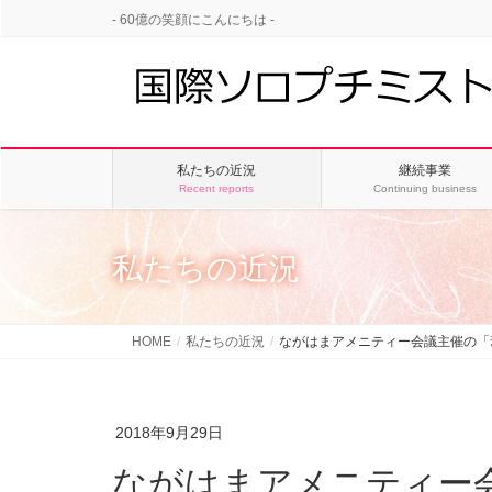
- 60億の笑顔にこんにちは -
私たちの近況
継続事業
Recent reports
Continuing business
私たちの近況
HOME
私たちの近況
ながはまアメニティー会議主催の「
2018年9月29日
ながはまアメニティー