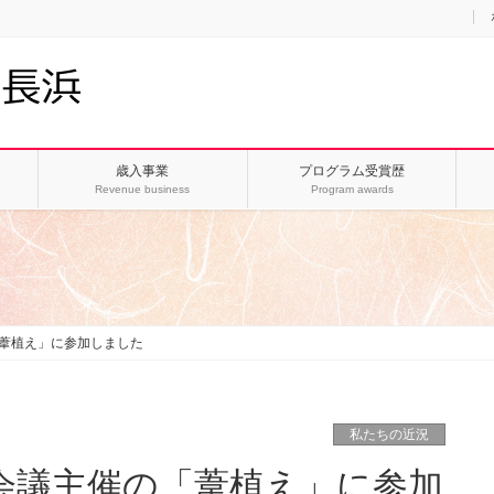
歳入事業
プログラム受賞歴
Revenue business
Program awards
葦植え」に参加しました
私たちの近況
会議主催の「葦植え」に参加